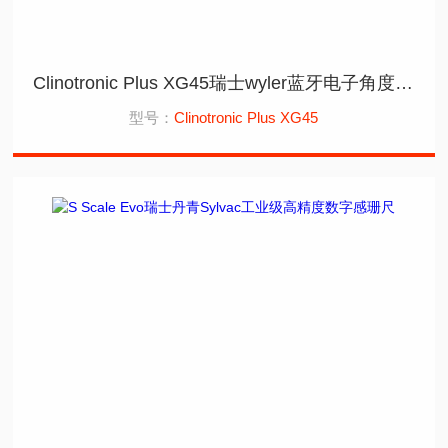
Clinotronic Plus XG45瑞士wyler蓝牙电子角度仪015-PLUS-XG45
型号：
Clinotronic Plus XG45