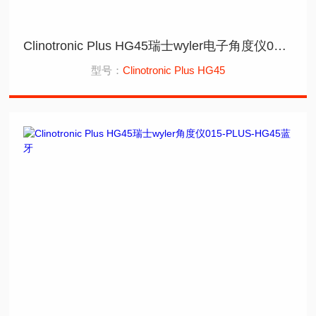
Clinotronic Plus HG45瑞士wyler电子角度仪015-PLUS-HG45加磁
型号：
Clinotronic Plus HG45