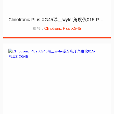
Clinotronic Plus XG45瑞士wyler角度仪015-PLUS-XG45蓝牙
型号：
Clinotronic Plus XG45