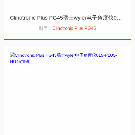
Clinotronic Plus PG45瑞士wyler电子角度仪015-PLUS-PG45
型号：
Clinotronic Plus PG45