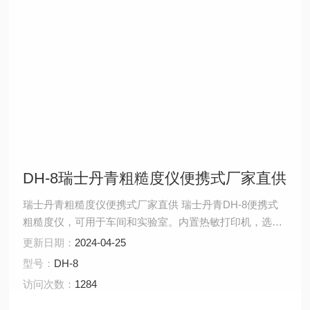
DH-8瑞士丹青粗糙度仪便携式厂家直供
瑞士丹青粗糙度仪便携式厂家直供 瑞士丹青DH-8便携式
粗糙度仪，可用于车间和实验室。内置热敏打印机，选择
用多种测针可完成凹凸面、球面、齿面、小孔等特殊测
更新日期：
2024-04-25
量。其功能多、测量单元尺寸小，在工件表面测量中具有
型号：
DH-8
很强的适用性。仪器可选择Diasoft软件对测量结果随时进
访问次数：
1284
行分析和比较，也可以将测量结果输出到计算机，通过
Excel软件对测量结果进行统计、分析。