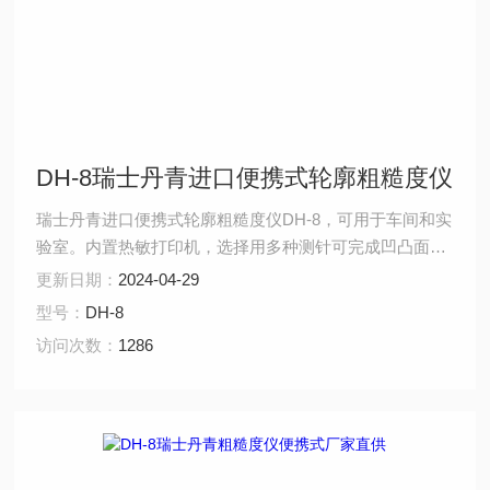
DH-8瑞士丹青进口便携式轮廓粗糙度仪
瑞士丹青进口便携式轮廓粗糙度仪DH-8，可用于车间和实
验室。内置热敏打印机，选择用多种测针可完成凹凸面、
球面、齿面、小孔等特殊测量。其功能多、测量单元尺寸
更新日期：
2024-04-29
小，在工件表面测量中具有很强的适用性。仪器可选择
型号：
DH-8
Diasoft软件对测量结果随时进行分析和比较，也可以将测
访问次数：
1286
量结果输出到计算机，通过Excel软件对测量结果进行统
计、分析。