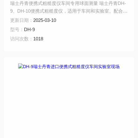
瑞士丹青便携式粗糙度仪车间专用球面测量 瑞士丹青DH-
9、DH-10便携式粗糙度仪，适用于车间和实验室。配合多
种测针可完成凹凸面、球面、齿面、小孔等特殊测量需
更新日期：
2025-03-10
求。与通常测量系统相比较，由于其功能多、测量单件尺
型号：
DH-9
寸小，在工件表面测量中具有很强的适用性。
访问次数：
1018