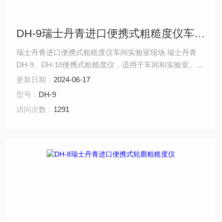
DH-9瑞士丹青进口便携式粗糙度仪车间实验室现场
瑞士丹青进口便携式粗糙度仪车间实验室现场 瑞士丹青
DH-9、DH-10便携式粗糙度仪，适用于车间和实验室。配
合多种测针可完成凹凸面、球面、齿面、小孔等特殊测量
更新日期：
2024-06-17
需求。与通常测量系统相比较，由于其功能多、测量单件
型号：
DH-9
尺寸小，在工件表面测量中具有很强的适用性。
访问次数：
1291