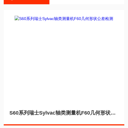
S60系列瑞士Sylvac轴类测量机F60几何形状公差检测