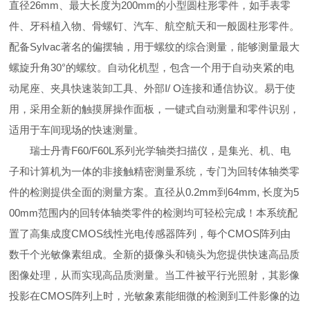
直径
26mm
、最大长度为
200mm
的小型圆柱形零件，如手表零
件、牙科植入物、骨螺钉、汽车、航空航天和一般圆柱形零件。
配备
Sylvac
著名的偏摆轴，用于螺纹的综合测量，能够测量最大
螺旋升角
30
°的螺纹。自动化机型，包含一个用于自动夹紧的电
动尾座、夹具快速装卸工具、外部
I/ O
连接和通信协议。易于使
用，采用全新的触摸屏操作面板，一键式自动测量和零件识别，
适用于车间现场的快速测量。
瑞士丹青F60/F60L系列光学轴类扫描仪，是集光、机、电
子和计算机为一体的非接触精密测量系统，专门为回转体轴类零
件的检测提供全面的测量方案。直径从0.2mm到64mm, 长度为5
00mm范围内的回转体轴类零件的检测均可轻松完成！本系统配
置了高集成度CMOS线性光电传感器阵列，每个CMOS阵列由
数千个光敏像素组成。全新的摄像头和镜头为您提供快速高品质
图像处理，从而实现高品质测量。当工件被平行光照射，其影像
投影在CMOS阵列上时，光敏象素能细微的检测到工件影像的边