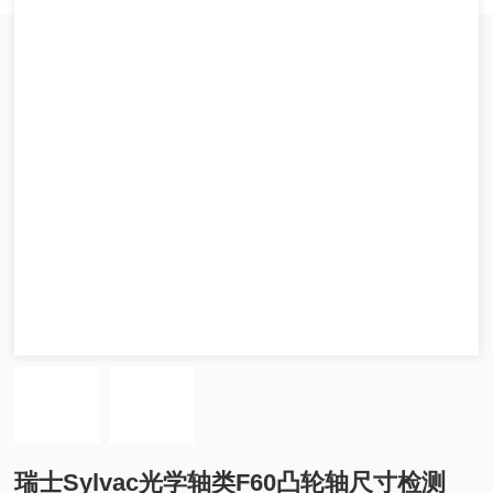
瑞士Sylvac光学轴类F60凸轮轴尺寸检测