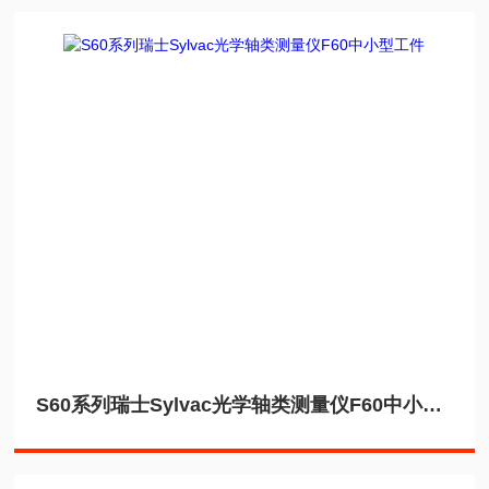
S60系列瑞士Sylvac光学轴类测量仪F60中小型工件