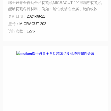
瑞士丹青全自动金相切割机MICRACUT 202可精密切割机
能够切割各种材料，例如：脆性或韧性金属，硬的或软的
金属，复合材料，陶瓷，岩石，生物材料，层压材料等。
更新日期：
2024-08-21
专为切割所有材料而设计，且使样品结构几乎不变形。
型号：
MICRACUT 202
MICRACUT 202广泛应用于冶金、地质、电子领域等行
访问次数：
1276
业。