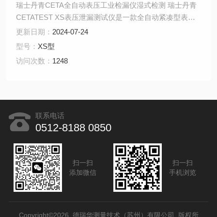
瑞士丹青CETA全自动表压工业检漏仪湿式检测 瑞士丹青
CETATEST XS表压泄漏测试仪是一款全自动紧凑型表压
泄漏测试仪，用于检测生产过程周期时间内的非密封部
更新日期：
2024-07-24
件。通过相对压力传感器对测量时间内由泄漏而引起的试
型号：
XS型
验压力的压降值进行检测（相对压力法）。用CETASoft
访问次数：
1248
XS配置测试程序参数、记录测量结果和压力变化曲线。
联系电话
0512-8188 0850
扫一扫
扫一扫
添加微信
手机浏览
Copyright©2026 德瑞华测量技术（苏州）有限公司 版权所