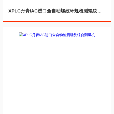
XPLC丹青IAC进口全自动螺纹环规检测螺纹测量机