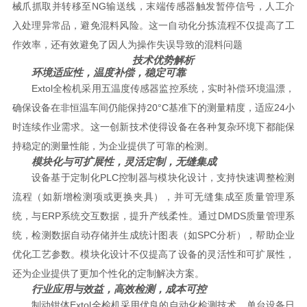
械爪抓取并转移至NG输送线，末端传感器触发暂停信号，人工介
入处理异常品，避免混料风险。这一自动化分拣流程不仅提高了工
作效率，还有效避免了因人为操作失误导致的混料问题
技术优势解析
环境适应性，温度补偿，稳定可靠
Extol全检机采用五温度传感器监控系统，实时补偿环境温漂，
确保设备在非恒温车间仍能保持20°C基准下的测量精度，适应24小
时连续作业需求。这一创新技术使得设备在各种复杂环境下都能保
持稳定的测量性能，为企业提供了可靠的检测。
模块化与可扩展性，灵活定制，无缝集成
设备基于定制化PLC控制器与模块化设计，支持快速调整检测
流程（如新增检测项或更换夹具），并可无缝集成至质量管理系
统，与ERP系统交互数据，提升产线柔性。通过DMDS质量管理系
统，检测数据自动存储并生成统计图表（如SPC分析），帮助企业
优化工艺参数。模块化设计不仅提高了设备的灵活性和可扩展性，
还为企业提供了更加个性化的定制解决方案。
行业应用与效益，高效检测，成本可控
制动钳体Extol全检机采用优良的自动化检测技术，单台设备日