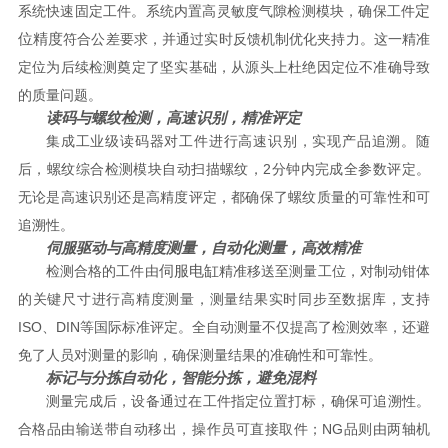
定
系统快速固定工件。系统内置高灵敏度气隙检测模块，确保工件
位精度
符合公差要求，并通过实时反馈机制优化夹持力。这一精准
定位为后续检测奠定了坚实基础，从源头上杜绝因定位不准确导致
的质量问题。
读码与螺纹检测，高速识别，精准评定
集成工业级读码器对工件进行高速识别，实现产品追溯。随
后，螺纹综合检测模块自动扫描螺纹，2分钟内完成全参数评定。
无论是高速识别还是高精度评定，都确保了螺纹质量的可靠性和可
追溯性。
伺服驱动与高精度测量，自动化测量，高效精准
伺服电缸
检测合格的工件由
精准移送至测量工位，对制动钳体
的关键尺寸进行高精度测量，测量结果实时同步至数据库，支持
ISO、DIN等国际标准评定。全自动测量不仅提高了检测效率，还避
免了人员对测量的影响，确保测量结果的准确性和可靠性。
标记与分拣自动化，智能分拣，避免混料
测量完成后，设备通过在工件指定位置打标，确保可追溯性。
合格品由输送带自动移出，操作员可直接取件；NG品则由两轴机