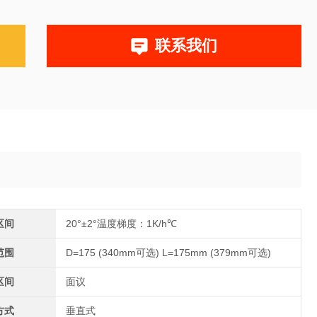
联系我们
区间
20°±2°温度梯度：1K/h℃
范围
D=175 (340mm可选) L=175mm (379mm可选)
区间
面议
方式
垂直式