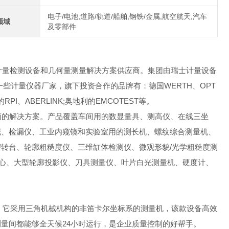
电子/电池,道路/轨道/船舶,钢铁/金属,航空航天,汽车
领域
及零部件
的计量检测设备和几何量测量解决方案供应商。集团由瑞士计量设备
了欧美一些计量仪器厂家，旗下投资合作的品牌有：
德国WERTH、OPT
的RPI、ABERLINK;奥地利的EMCOTEST等。
面的解决方案。产品覆盖车间用的数显量具、测高仪、在线三坐
泥、检漏仪、工业内窥镜和实验室用的测长机、螺纹综合测量机、
转台、轮廓粗糙度仪、三维缸体检测仪、微观形貌/光学粗糙度测
心、大型轮廓投影仪、刀具测量仪、叶片白光测量机、硬度计、
求，它采用三角机械机构的非笛卡尔坐标系的测量机，该款设备高效
量间都能够全天候24小时运行，是企业质量控制的好帮手。