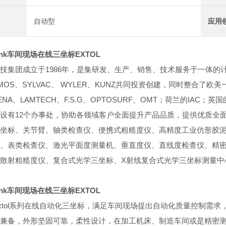
自动型
应用
link车间现场在线三坐标EXTOL
技集团成立于1986年，是集研发、生产、销售、技术服务于一体
IMOS、SYLVAC、 WYLER、KUNZ共同投资创建，同时整合
ENA、LAMTECH、F.S.G、OPTOSURF、OMT；荷兰的IAC；英国
设有12个办事处，协助各领域客户全面提升产品品质，提供优质全
坐标、关节臂、轴类检查仪、便携式粗糙度仪、高精度工业仿形胶
、表类检查仪、激光平面度测量机、垂直度仪、直线度检查仪、精密
散射粗糙度仪、复合式光学三坐标、X射线复合式光学三坐标测量中
link车间现场在线三坐标EXTOL
xtol系列在线自动化三坐标，满足车间现场提出自动化质量控制需
兼备，外形坚固可靠，柔性设计，在加工机床、制造车间或是精密测