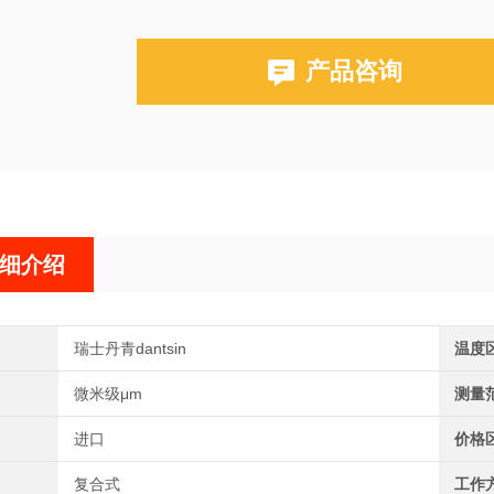
产品咨询
细介绍
瑞士丹青dantsin
温度
微米级μm
测量
进口
价格
复合式
工作