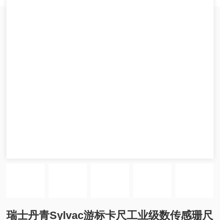
瑞士丹青Sylvac游标卡尺工业级数传感珊尺