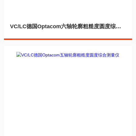
VC/LC德国Optacom六轴轮廓粗糙度圆度综合测量仪