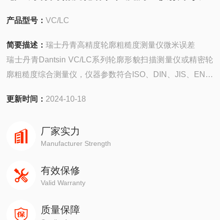
产品型号：
VC/LC
简要描述：
瑞士丹青高精度轮廓粗糙度测量仪微米误差
瑞士丹青Dantsin VC/LC系列轮廓形貌扫描测量仪或精密轮
廓粗糙度综合测量仪，仪器参数符合ISO、DIN、JIS、EN等
各类标准。CNC全自动X、Z轴采用全程大量程高精度光栅
更新时间：
2024-10-18
尺，选配上下双向测针，Y轴自动工作台。同时可测量回转
类零件的内外径尺寸(自动锁定拐点测直径)，内外轮廓形貌
厂家实力
等。
Manufacturer Strength
有效保修
Valid Warranty
质量保障