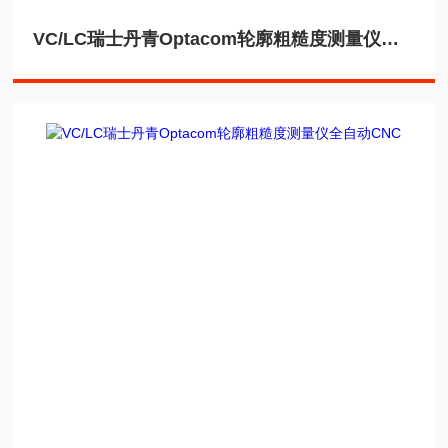
VC/LC瑞士丹青Optacom轮廓粗糙度测量仪大量程