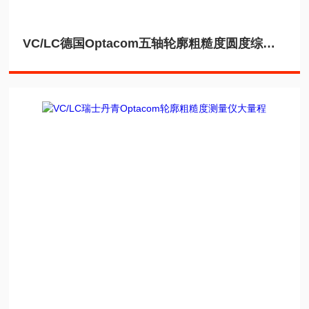
VC/LC德国Optacom五轴轮廓粗糙度圆度综合测量仪