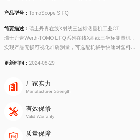
产品型号：
TomoScope S FQ
简要描述：
瑞士丹青在线X射线三坐标测量机工业CT
瑞士丹青Werth-TOMO L FQ系列在线X射线三坐标测量机，
实现产品无损可视化准确测量，可选配机械手快速对塑料、
陶瓷、铝、钢铁等不同材质工件及多材料构成的复合材料工
更新时间：
2024-08-29
件进行全尺寸测量、内部装配评估、无损检测。广泛的模具
制造、军工航天、汽车医疗、塑料、压铸行业等大型零件不
厂家实力
同应用领域测量需求。整个测量过程无需特殊夹具及复杂的
Manufacturer Strength
编程便可满足高效、快速
有效保修
Valid Warranty
质量保障