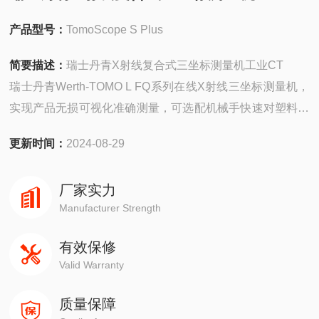
产品型号：
TomoScope S Plus
简要描述：
瑞士丹青X射线复合式三坐标测量机工业CT
瑞士丹青Werth-TOMO L FQ系列在线X射线三坐标测量机，
实现产品无损可视化准确测量，可选配机械手快速对塑料、
陶瓷、铝、钢铁等不同材质工件及多材料构成的复合材料工
更新时间：
2024-08-29
件进行全尺寸测量、内部装配评估、无损检测。广泛的模具
制造、军工航天、汽车医疗、塑料、压铸行业等大型零件不
厂家实力
同应用领域测量需求。整个测量过程无需特殊夹具及复杂的
Manufacturer Strength
编程便可满足高效、快速
有效保修
Valid Warranty
质量保障