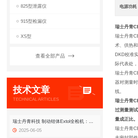
825型泄露仪
电源功耗
915型检漏仪
瑞士丹青C
瑞士丹青C
XS型
术、供热和
DKD校准
查看全部产品
际代表处，
瑞士丹青C
器对测量时
技术文章
线。
TECHNICAL ARTICLES
瑞士丹青C
过测量测试
量成正比。
瑞士丹青科技 制动钳体Extol全检机：高精度工业自动化检测
瑞士丹青C
2025-06-05
未密封部件