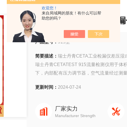
欢迎您！
来自局域网的朋友！有什么可以帮
瑞士丹青CETA工业检
助您的吗？
产品型号：
915型
简要描述：
瑞士丹青CETA工业检漏仪差压湿
瑞士丹青CETATEST 915流量检测仪用
下，内部配有压力调节器，空气流量经过测
测工件之后。特殊设计的测试端能生成空气层
更新时间：
2024-07-24
厂家实力
Manufacturer Strength