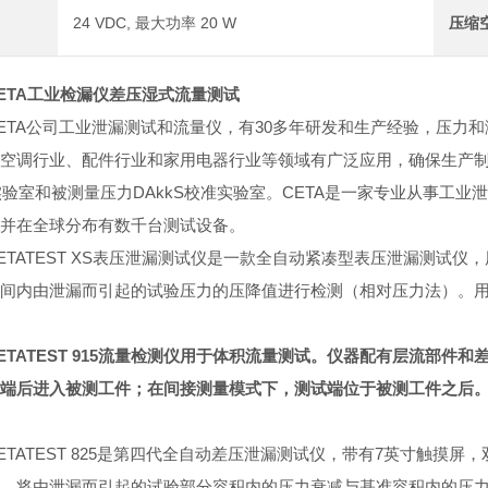
24 VDC, 最大功率 20 W
压缩
ETA工业检漏仪差压湿式流量测试
ETA公司工业泄漏测试和流量仪，有30多年研发和生产经验，压力
空调行业、配件行业和家用电器行业等领域有广泛应用，确保生产制
实验室和被测量压力DAkkS校准实验室。CETA是一家专业从事工
并在全球分布有数千台测试设备。
ETATEST XS表压泄漏测试仪是一款全自动紧凑型表压泄漏测试
间内由泄漏而引起的试验压力的压降值进行检测（相对压力法）。用CE
ETATEST 915流量检测仪用于体积流量测试。仪器配有层流部
端后进入被测工件；在间接测量模式下，测试端位于被测工件之后
ETATEST 825是第四代全自动差压泄漏测试仪，带有7英寸触摸
。将由泄漏而引起的试验部分容积内的压力衰减与基准容积内的压