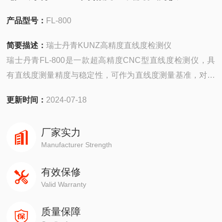
产品型号：
FL-800
简要描述：
瑞士丹青KUNZ高精度直线度检测仪
瑞士丹青FL-800是一款超高精度CNC型直线度检测仪，具
有直线度测量精度与稳定性，可作为直线度测量基准，对长
度≤800mm的被测件开展精度的直线度测量与表面微观轮廓
更新时间：
2024-07-18
趋势的观察。整机为龙门式结构，由高精度手工研磨导轨、
高精度气浮轴承、高稳定性真空吸附滑台、高精度测量模组
厂家实力
与专业直线度测量软件组成。
Manufacturer Strength
有效保修
Valid Warranty
质量保障