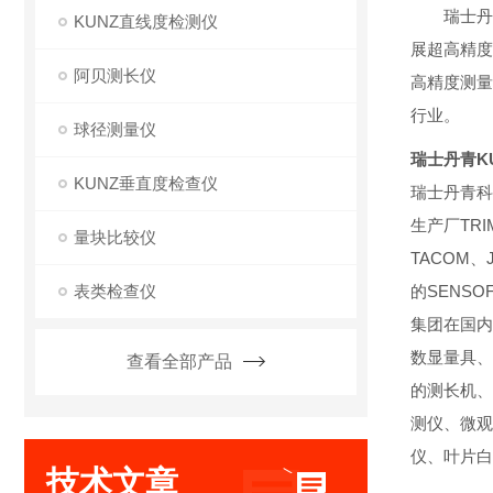
瑞士丹
KUNZ直线度检测仪
展超高精度
阿贝测长仪
高精度测量
行业。
球径测量仪
瑞士丹青K
KUNZ垂直度检查仪
瑞士丹青科
生产厂TR
量块比较仪
TACOM、
表类检查仪
的SENSO
集团在国内
数显量具、
查看全部产品
的测长机、
测仪、微观
仪、叶片白
技术文章