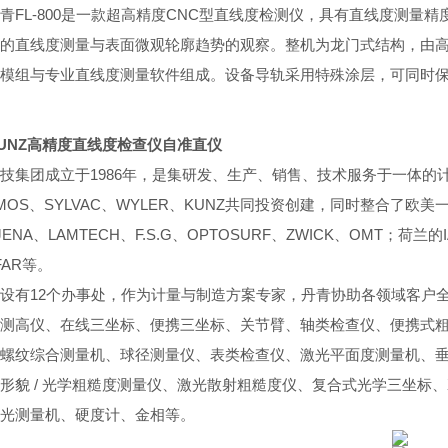
青FL-800是一款超高精度CNC型直线度检测仪，具有直线度测量精
的直线度测量与
表面微观轮廓趋势的观察。整机为龙门式结构，由
模组与专业直线度测量软件组成。设备导
轨采用特殊涂层，可同时
UNZ高精度直线度检查仪自准直仪
技集团成立于1986年，是集研发、生产、销售、技术服务于一体
IMOS、SYLVAC、WYLER、KUNZ共同投资创建，同时整合了欧
JENA、LAMTECH、F.S.G、OPTOSURF、ZWICK、OMT；荷兰
FAR等。
设有12个办事处，作为计量与制造方案专家，丹青协助各领域客户
测高仪、在线三坐标、便携三坐标、关节臂、轴类检查仪、便携式
螺纹综合测量机、球径测量仪、表类检查仪、激光平面度测量机、
形貌 / 光学粗糙度测量仪、激光散射粗糙度仪、复合式光学三坐标
光测量机、硬度计、金相等。