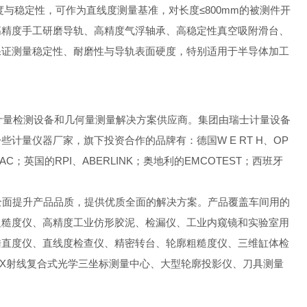
度与稳定性，可作为直线度测量基准，对长度≤800mm的被测件开
高精度手工研磨导轨、高精度气浮轴承、高稳定性真空吸附滑台、
保证测量稳定性、耐磨性与导轨表面硬度，特别适用于半导体加工
的计量检测设备和几何量测量解决方案供应商。集团由瑞士计量设备
美一些计量仪器厂家，旗下投资合作的品牌有：德国W E RT H、OP
的IAC；英国的RPI、ABERLINK；奥地利的EMCOTEST；西班牙
全面提升产品品质，提供优质全面的解决方案。产品覆盖车间用的
粗糙度仪、高精度工业仿形胶泥、检漏仪、工业内窥镜和实验室用
垂直度仪、直线度检查仪、精密转台、轮廓粗糙度仪、三维缸体检
、X射线复合式光学三坐标测量中心、大型轮廓投影仪、刀具测量