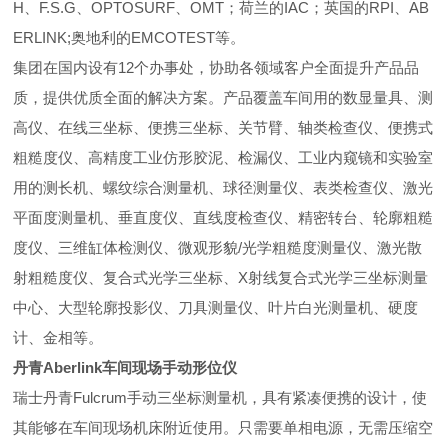
H、F.S.G、OPTOSURF、OMT；荷兰的IAC；英国的RPI、AB
ERLINK;奥地利的EMCOTEST等。
集团在国内设有12个办事处，协助各领域客户全面提升产品品
质，提供优质全面的解决方案。产品覆盖车间用的数显量具、测
高仪、在线三坐标、便携三坐标、关节臂、轴类检查仪、便携式
粗糙度仪、高精度工业仿形胶泥、检漏仪、工业内窥镜和实验室
用的测长机、螺纹综合测量机、球径测量仪、表类检查仪、激光
平面度测量机、垂直度仪、直线度检查仪、精密转台、轮廓粗糙
度仪、三维缸体检测仪、微观形貌/光学粗糙度测量仪、激光散
射粗糙度仪、复合式光学三坐标、X射线复合式光学三坐标测量
中心、大型轮廓投影仪、刀具测量仪、叶片白光测量机、硬度
计、金相等。
丹青Aberlink车间现场手动形位仪
瑞士丹青Fulcrum手动三坐标测量机，具有紧凑便携的设计，使
其能够在车间现场机床附近使用。只需要单相电源，无需压缩空