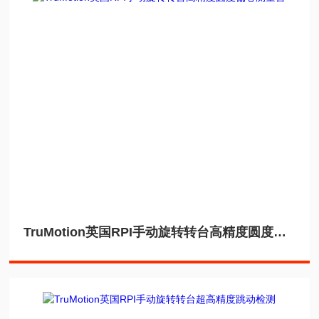
TruMotion英国RPI手动旋转转台高精度圆度偏心测量台