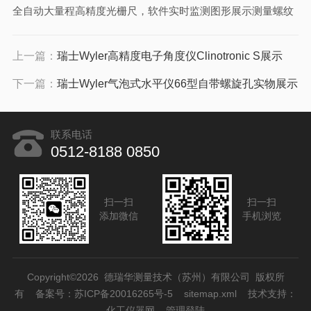
全自动大量程高精度光栅尺，软件实时监测图形展示测量螺纹
上一篇：
瑞士Wyler高精度电子角度仪Clinotronic S展示
下一篇：
瑞士Wyler气泡式水平仪66型自带螺旋孔实物展示
联系电话
0512-8188 0850
扫一扫
扫一扫
添加微信
手机浏览
Copyright©2026 德瑞华测量技术（苏州）有限公司 版权所
有
备案号：苏ICP备20016265号-5
sitemap.xml
技术支持：
化工仪器网
管理登陆