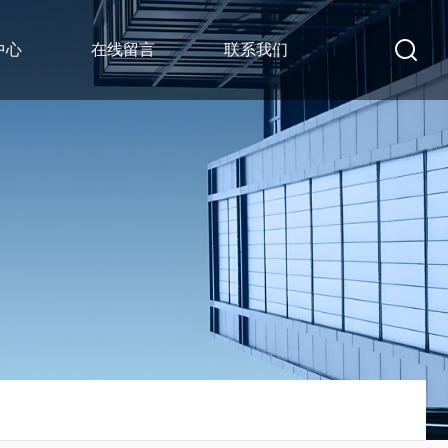
中心
在线留言
联系我们