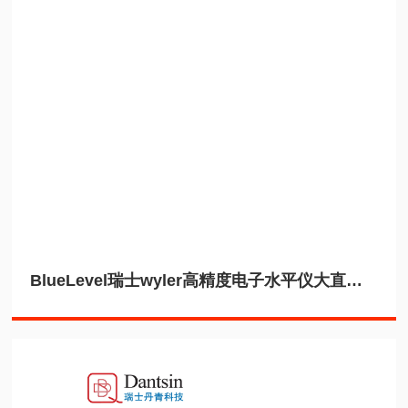
BlueLevel瑞士wyler高精度电子水平仪大直径轴类测量