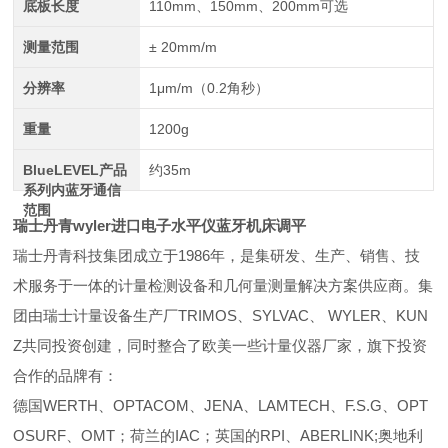
底板长度
110mm、150mm、200mm可选
测量范围
± 20mm/m
分辨率
1μm/m（0.2角秒）
重量
1200g
BlueLEVEL产品
约35m
系列内蓝牙通信
范围
瑞士丹青wyler进口电子水平仪蓝牙机床调平
瑞士丹青科技集团成立于1986年，是集研发、生产、销售、技
术服务于一体的计量检测设备和几何量测量解决方案供应商。集
团由瑞士计量设备生产厂TRIMOS、SYLVAC、 WYLER、KUN
Z共同投资创建，同时整合了欧美一些计量仪器厂家，旗下投资
合作的品牌有：
德国WERTH、OPTACOM、JENA、LAMTECH、F.S.G、OPT
OSURF、OMT；荷兰的IAC；英国的RPI、ABERLINK;奥地利