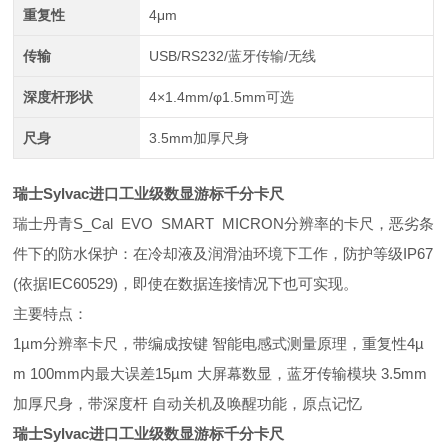
重复性
4μm
传输
USB/RS232/蓝牙传输/无线
深度杆形状
4×1.4mm/φ1.5mm可选
尺身
3.5mm加厚尺身
瑞士Sylvac进口工业级数显游标千分卡尺
瑞士丹青S_Cal EVO SMART MICRON分辨率的卡尺，恶劣条
件下的防水保护：在冷却液及润滑油环境下工作，防护等级IP67
(依据IEC60529)，即使在数据连接情况下也可实现。
主要特点：
1µm分辨率卡尺，带编成按键 智能电感式测量原理，重复性4µ
m 100mm内最大误差15µm 大屏幕数显，蓝牙传输模块 3.5mm
加厚尺身，带深度杆 自动关机及唤醒功能，原点记忆
瑞士Sylvac进口工业级数显游标千分卡尺