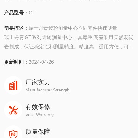
产品型号：
GT
简要描述：
瑞士丹青齿轮测量中心不同零件快速测量
瑞士丹青GT系列齿轮测量中心，其厚重底座采用天然花岗
岩制成，保证稳定性和测量精度。精度高、适用方便，可对
不同的齿轮零件和旋转对称零件进行快速测量。气浮轴承技
更新时间：
2024-04-26
术搭配南非花岗岩，防磨损，确保较长使用寿命。测量范围
大，最小可测量0.3mm模数小齿轮。GT模块化系统的设计
厂家实力
理念可满足不断变化的要求，有圆柱直齿轮测量模块、螺旋
Manufacturer Strength
伞齿轮测量模块、齿轮加工刀具测量模块
有效保修
Valid Warranty
质量保障