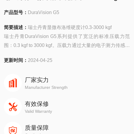
产品型号：
DuraVision G5
简要描述：
瑞士丹青显微布洛维硬度计0.3-3000 kgf
瑞士丹青DuraVision G5系列提供了宽泛的标准压载力范
围：0.3 kgf to 3000 kgf。压载力通过大量的电子测力传感器
连续不断且精准的施加。智能的选择10M像素摄像头保证了
更新时间：
2024-04-25
3倍变焦，同时确保仅用极少的镜头即可覆盖整个应用范
围。集成7位转塔也保证了工具的高效切换。通过集成的星
厂家实力
型转塔全自动明亮控制和全自动快速聚焦
Manufacturer Strength
有效保修
Valid Warranty
质量保障