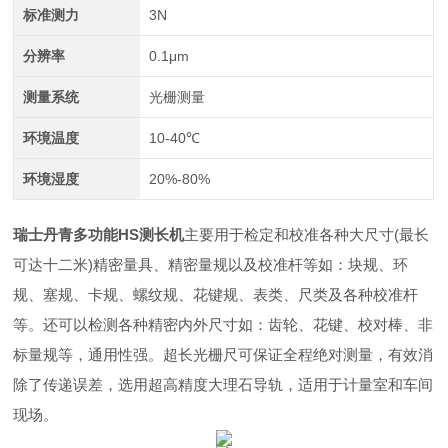
标准测力
3N
分辨率
0.1μm
测量系统
光栅测量
环境温度
10-40℃
环境湿度
20%-80%
瑞士丹青多功能HS测长机
主要用于检定和校准各种大尺寸(最长
可达十二米)精密量具、精密量规以及校准杆等如：块规、环
规、塞规、卡规、螺纹规、花键规、表类、尺类及各种校准杆
等。还可以检测各种精密内外尺寸如：齿轮、花键、校对棒、非
标量规等，通用性强。超长光栅尺可保证全程绝对测量，有效消
除了传递误差，选用超高精度大理石导轨，适用于计量室和车间
现场。