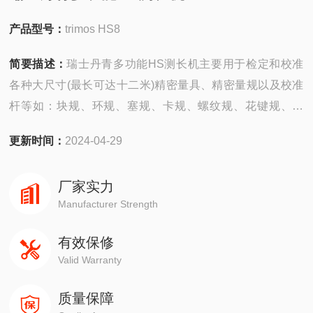
产品型号：
trimos HS8
简要描述：
瑞士丹青多功能HS测长机主要用于检定和校准
各种大尺寸(最长可达十二米)精密量具、精密量规以及校准
杆等如：块规、环规、塞规、卡规、螺纹规、花键规、表
类、尺类及各种校准杆等。还可以检测各种精密内外尺寸
更新时间：
2024-04-29
如：齿轮、花键、校对棒、非标量规等，通用性强。超长光
栅尺可保证全程绝对测量，有效消除了传递误差，选用超高
厂家实力
精度大理石导轨，适用于计量室和车间现场。
Manufacturer Strength
有效保修
Valid Warranty
质量保障