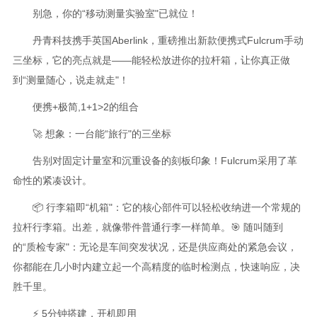
别急，你的“移动测量实验室"已就位！
丹青科技携手英国Aberlink，重磅推出新款便携式Fulcrum手动
三坐标，它的亮点就是——能轻松放进你的拉杆箱，让你真正做
到“测量随心，说走就走"！
便携+极简,1+1>2的组合
🚀 想象：一台能“旅行"的三坐标
告别对固定计量室和沉重设备的刻板印象！Fulcrum采用了革
命性的紧凑设计。
📦 行李箱即“机箱"：它的核心部件可以轻松收纳进一个常规的
拉杆行李箱。出差，就像带件普通行李一样简单。🎯 随叫随到
的“质检专家"：无论是车间突发状况，还是供应商处的紧急会议，
你都能在几小时内建立起一个高精度的临时检测点，快速响应，决
胜千里。
⚡ 5分钟搭建，开机即用